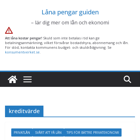
Hoppa
Låna pengar guiden
till
innehåll
– lär dig mer om lån och ekonomi
Att låna kostar pengar!
Skuld som inte betalas i tid kan ge
betalningsanmärkning, vilket försvårar bostadshyra, abonnemang och lån.
För stöd, kontakta kommunens budget- och skuldrådgivning. Se
konsumentverket.se
.
kreditvärde
PRIVATLÅN
SVÅRT ATT FÅ LÅN
TIPS FÖR BÄTTRE PRIVATEKONOMI