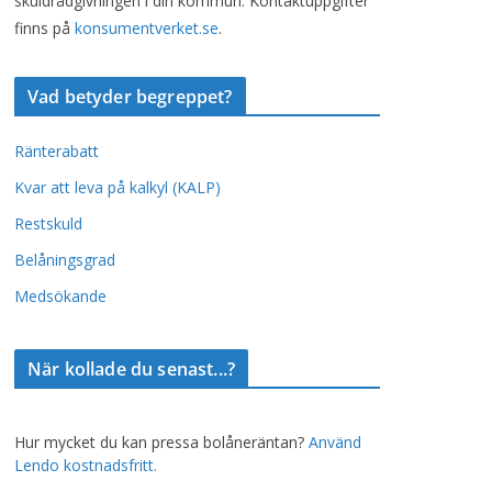
skuldrådgivningen i din kommun. Kontaktuppgifter
finns på
konsumentverket.se
.
Vad betyder begreppet?
Ränterabatt
Kvar att leva på kalkyl (KALP)
Restskuld
Belåningsgrad
Medsökande
När kollade du senast...?
Hur mycket du kan pressa bolåneräntan?
Använd
Lendo kostnadsfritt.