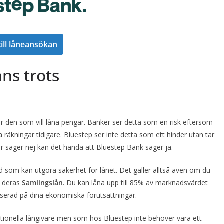
till låneansökan
ns trots
ör den som vill låna pengar. Banker ser detta som en risk eftersom
a räkningar tidigare. Bluestep ser inte detta som ett hinder utan tar
r säger nej kan det hända att Bluestep Bank säger ja.
ad som kan utgöra säkerhet för lånet. Det gäller alltså även om du
a deras
Samlingslån
. Du kan låna upp till 85% av marknadsvärdet
aserad på dina ekonomiska förutsättningar.
tionella långivare men som hos Bluestep inte behöver vara ett