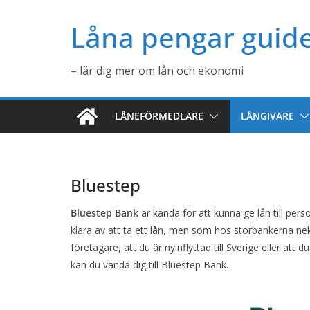
Hoppa
Låna pengar guid
till
innehåll
– lär dig mer om lån och ekonomi
LÅNEFÖRMEDLARE
LÅNGIVARE
Bluestep
Bluestep Bank
är kända för att kunna ge lån till per
klara av att ta ett lån, men som hos storbankerna nek
företagare, att du är nyinflyttad till Sverige eller att
kan du vända dig till Bluestep Bank.