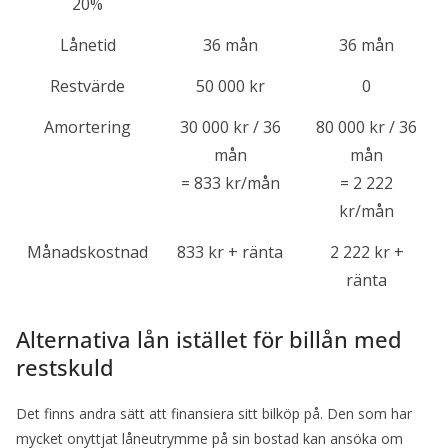
20%
Lånetid
36 mån
36 mån
Restvärde
50 000 kr
0
Amortering
30 000 kr / 36
80 000 kr / 36
mån
mån
= 833 kr/mån
= 2 222
kr/mån
Månadskostnad
833 kr + ränta
2 222 kr +
ränta
Alternativa lån istället för billån med
restskuld
Det finns andra sätt att finansiera sitt bilköp på. Den som har
mycket onyttjat låneutrymme på sin bostad kan ansöka om