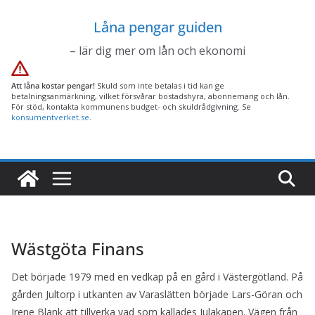
Hoppa
Låna pengar guiden
till
innehåll
– lär dig mer om lån och ekonomi
Att låna kostar pengar!
Skuld som inte betalas i tid kan ge
betalningsanmärkning, vilket försvårar bostadshyra, abonnemang och lån.
För stöd, kontakta kommunens budget- och skuldrådgivning. Se
konsumentverket.se
.
Wästgöta Finans
Det började 1979 med en vedkap på en gård i Västergötland. På
gården Jultorp i utkanten av Varaslätten började Lars-Göran och
Irene Blank att tillverka vad som kallades Julakapen. Vägen från