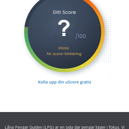
Kolla upp din uScore gratis
Låna Pengar Guiden (LPG) är en sida där pengar ligger i fokus. Vi