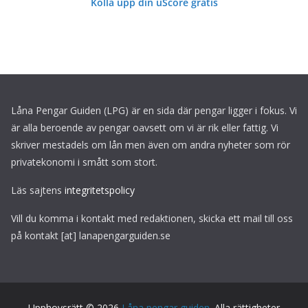
Kolla upp din uScore gratis
Låna Pengar Guiden (LPG) är en sida där pengar ligger i fokus. Vi
är alla beroende av pengar oavsett om vi är rik eller fattig. Vi
skriver mestadels om lån men även om andra nyheter som rör
privatekonomi i smått som stort.
Läs sajtens
integritetspolicy
Vill du komma i kontakt med redaktionen, skicka ett mail till oss
på kontakt [at] lanapengarguiden.se
Upphovsrätt © 2026
Låna pengar guiden
. Alla rättigheter