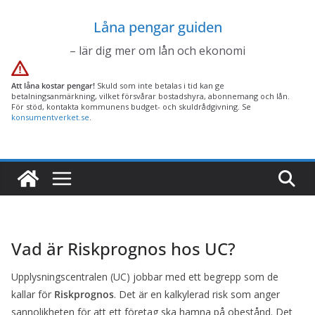
Hoppa
Låna pengar guiden
till
innehåll
– lär dig mer om lån och ekonomi
Att låna kostar pengar!
Skuld som inte betalas i tid kan ge
betalningsanmärkning, vilket försvårar bostadshyra, abonnemang och lån.
För stöd, kontakta kommunens budget- och skuldrådgivning. Se
konsumentverket.se
.
Vad är Riskprognos hos UC?
Upplysningscentralen (UC) jobbar med ett begrepp som de
kallar för
Riskprognos
. Det är en kalkylerad risk som anger
sannolikheten för att ett företag ska hamna på obestånd. Det