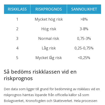
RISKKLASS
RISKPROGNOS
SANNOLIKHET
1
Mycket hög risk
>8%
2
Hög risk
3-8%
3
Normal risk
0,75-3%
4
Låg risk
0,25-0,75%
5
Mycket låg risk
<0,25%
Så bedöms riskklassen vid en
riskprognos
Den data som ligger till grund för bedömning av riskklass vid en
riskprognos hämtas löpande från officiella källor så som
Bolagsverket, Kronofogden och Skatteverket. Hela processen