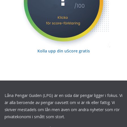
Kolla upp din uScore gratis
Låna Pengar Guiden (LPG) är en sida där pengar ligger i fokus. Vi
är alla beroende av pengar oavsett om vi är rik eller fattig. Vi
skriver mestadels om lån men även om andra nyheter som rör
privatekonomi i smått som stort.