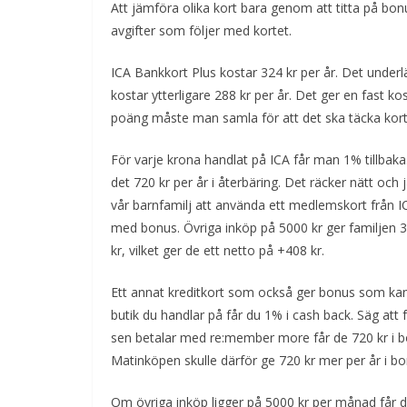
Att jämföra olika kort bara genom att titta på bonus
avgifter som följer med kortet.
ICA Bankkort Plus kostar 324 kr per år. Det underlä
kostar ytterligare 288 kr per år. Det ger en fast k
poäng måste man samla för att det ska täcka kor
För varje krona handlat på ICA får man 1% tillbak
det 720 kr per år i återbäring. Det räcker nätt och 
vår barnfamilj att använda ett medlemskort från IC
med bonus. Övriga inköp på 5000 kr ger familjen 30
kr, vilket ger de ett netto på +408 kr.
Ett annat kreditkort som också ger bonus som kan
butik du handlar på får du 1% i cash back. Säg att
sen betalar med re:member more får de 720 kr i bo
Matinköpen skulle därför ge 720 kr mer per år i b
Om övriga inköp ligger på 5000 kr per månad får d