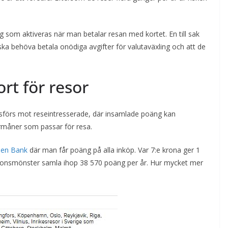
ng som aktiveras när man betalar resan med kortet. En till sak
 ska behöva betala onödiga avgifter för valutaväxling och att de
rt för resor
dsförs mot reseintresserade, där insamlade poäng kan
örmåner som passar för resa.
alen Bank
där man får poäng på alla inköp. Var 7:e krona ger 1
ionsmönster samla ihop 38 570 poäng per år. Hur mycket mer