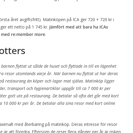
första året avgiftsfritt). Matinköpen på ICA ger 720 + 720 kr i
 ger ett netto på 1 745 kr.
Jämfört med att bara ha ICAs
ing med re:member more
.
otters
rnen flyttat ut sålde de huset och flyttade in till en lägenhet
era resor utomlands varje år. När barnen nu flyttat ut har deras
på restaurang än köper och lagar mat själva. Matinköp ligger
r, transport och hygienartiklar uppgår till ca 7 000 kr per
äter gott ute på restaurang. De betalar så ofta det går med kort
ca 10 000 kr per år. De betalar alla sina resor med kort online
maximalt med återbäring på matinköp. Deras intresse för resor
e är att föredra. Eftersom de reser flera gånger per år är risken