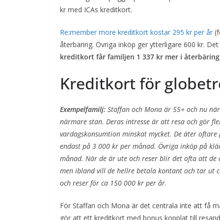
kr med ICAs kreditkort.
Re:member more kreditkort kostar 295 kr per år
(
återbäring. Övriga inköp ger ytterligare 600 kr. Det
kreditkort får familjen 1 337 kr mer i återbär
Kreditkort för globetr
Exempelfamilj:
Staffan och Mona är 55+ och nu när ba
närmare stan. Deras intresse är att resa och gör fl
vardagskonsumtion minskat mycket. De äter oftare 
endast på 3 000 kr per månad. Övriga inköp på kläde
månad. När de är ute och reser blir det ofta att de 
men ibland vill de hellre betala kontant och tar ut 
och reser för ca 150 000 kr per år.
För Staffan och Mona är det centrala inte att få 
gör att ett kreditkort med bonus kopplat till resand