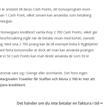
 är anslutet till deras Cash Points, ett bonusprogram inom
 man 1 Cash Point, vilket senare kan användas som betalning
orwegian.
orwegians kreditkort samla ihop 2 700 Cash Points, vilket ger
Reseförsäkring ingår när de betalar resan med kortet, oavsett
. Med sina 2 700 poäng kan de till exempel boka 6 flygbiljetter
 med fasta bonusnivåer är dock att man kan använda poängen
t in 50 Cash Points kan man direkt använda de som 50 kr
utomat vare sig i Sverige eller utomlands. Det finns ingen
arginalen Traveller får Staffan och Mona 2 700 kr mer att
ians kreditkort.
Det händer om du inte betalar en faktura i tid