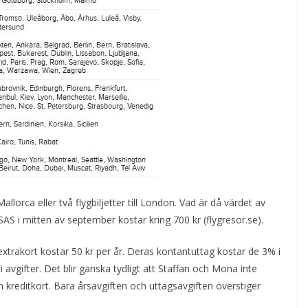
llorca eller två flygbiljetter till London. Vad är då värdet av
 SAS i mitten av september kostar kring 700 kr (flygresor.se).
extrakort kostar 50 kr per år. Deras kontantuttag kostar de 3% i
 i avgifter. Det blir ganska tydligt att Staffan och Mona inte
m kreditkort. Bara årsavgiften och uttagsavgiften överstiger