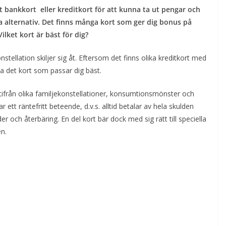
t bankkort eller kreditkort för att kunna ta ut pengar och
ta alternativ. Det finns många kort som ger dig bonus på
ilket kort är bäst för dig?
ellation skiljer sig åt. Eftersom det finns olika kreditkort med
lja det kort som passar dig bäst.
 utifrån olika familjekonstellationer, konsumtionsmönster och
ar ett räntefritt beteende, d.v.s. alltid betalar av hela skulden
r och återbäring. En del kort bär dock med sig rätt till speciella
en.