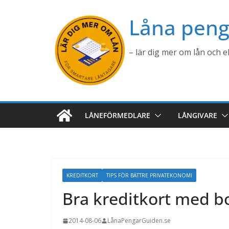
Hoppa
Låna peng
till
innehåll
– lär dig mer om lån och 
LÅNEFÖRMEDLARE
LÅNGIVARE
KREDITKORT
TIPS FÖR BÄTTRE PRIVATEKONOMI
Bra kreditkort med b
2014-08-06
LånaPengarGuiden.se