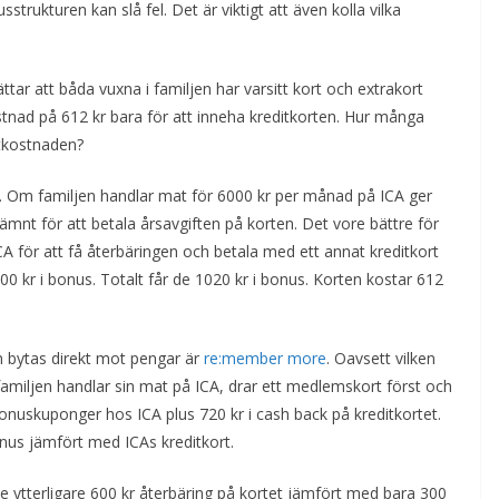
strukturen kan slå fel. Det är viktigt att även kolla vilka
ttar att båda vuxna i familjen har varsitt kort och extrakort
ostnad på 612 kr bara för att inneha kreditkorten. Hur många
tkostnaden?
a. Om familjen handlar mat för 6000 kr per månad på ICA ger
jämnt för att betala årsavgiften på korten. Det vore bättre för
A för att få återbäringen och betala med ett annat kreditkort
0 kr i bonus. Totalt får de 1020 kr i bonus. Korten kostar 612
 bytas direkt mot pengar är
re:member more
. Oavsett vilken
 familjen handlar sin mat på ICA, drar ett medlemskort först och
nuskuponger hos ICA plus 720 kr i cash back på kreditkortet.
onus jämfört med ICAs kreditkort.
e ytterligare 600 kr återbäring på kortet jämfört med bara 300