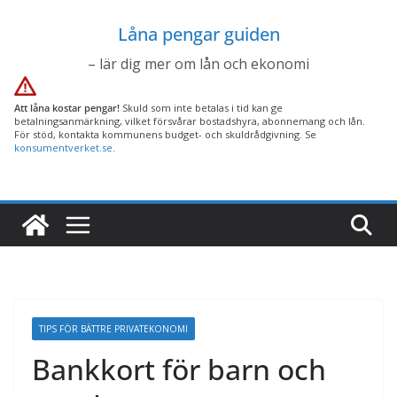
Hoppa
Låna pengar guiden
till
innehåll
– lär dig mer om lån och ekonomi
Att låna kostar pengar!
Skuld som inte betalas i tid kan ge
betalningsanmärkning, vilket försvårar bostadshyra, abonnemang och lån.
För stöd, kontakta kommunens budget- och skuldrådgivning. Se
konsumentverket.se
.
TIPS FÖR BÄTTRE PRIVATEKONOMI
Bankkort för barn och