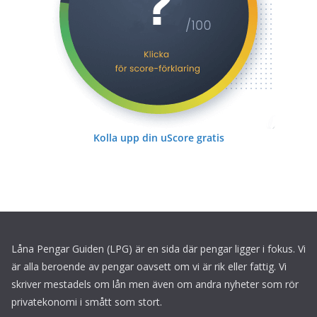
Kolla upp din uScore gratis
Låna Pengar Guiden (LPG) är en sida där pengar ligger i fokus. Vi
är alla beroende av pengar oavsett om vi är rik eller fattig. Vi
skriver mestadels om lån men även om andra nyheter som rör
privatekonomi i smått som stort.