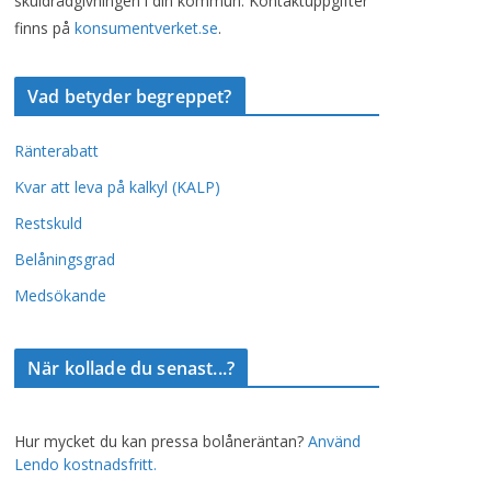
skuldrådgivningen i din kommun. Kontaktuppgifter
finns på
konsumentverket.se
.
Vad betyder begreppet?
Ränterabatt
Kvar att leva på kalkyl (KALP)
Restskuld
Belåningsgrad
Medsökande
När kollade du senast...?
Hur mycket du kan pressa bolåneräntan?
Använd
Lendo kostnadsfritt.