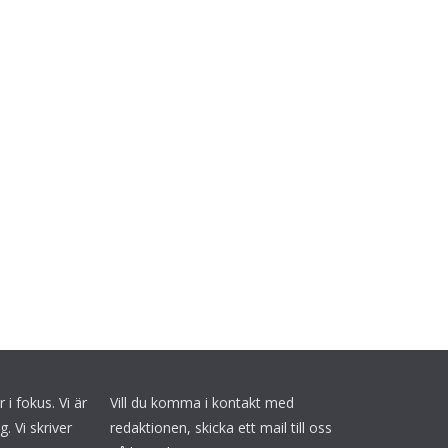
i fokus. Vi är
Vill du komma i kontakt med
. Vi skriver
redaktionen, skicka ett mail till oss