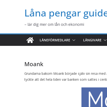
Hoppa
Låna pengar guid
till
innehåll
– lär dig mer om lån och ekonomi
LÅNEFÖRMEDLARE
LÅNGIVARE
Moank
Grundarna bakom Moank började själv sin resa med a
tyckte att det hela tiden var banken som sattes i cen