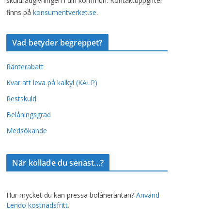
skuldrådgivningen i din kommun. Kontaktuppgifter
finns på
konsumentverket.se
.
Vad betyder begreppet?
Ränterabatt
Kvar att leva på kalkyl (KALP)
Restskuld
Belåningsgrad
Medsökande
När kollade du senast...?
Hur mycket du kan pressa bolåneräntan?
Använd
Lendo kostnadsfritt.