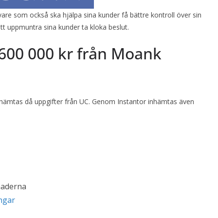
are som också ska hjälpa sina kunder få bättre kontroll över sin
att uppmuntra sina kunder ta kloka beslut.
 600 000 kr från Moank
t inhämtas då uppgifter från UC. Genom Instantor inhämtas även
naderna
ngar