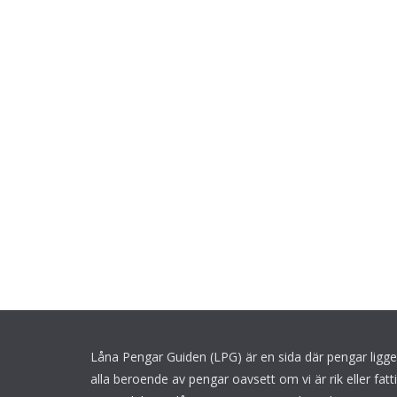
Låna Pengar Guiden (LPG) är en sida där pengar ligger 
alla beroende av pengar oavsett om vi är rik eller fattig