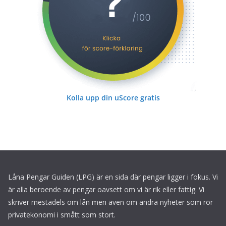
Kolla upp din uScore gratis
Låna Pengar Guiden (LPG) är en sida där pengar ligger i fokus. Vi
är alla beroende av pengar oavsett om vi är rik eller fattig. Vi
skriver mestadels om lån men även om andra nyheter som rör
privatekonomi i smått som stort.