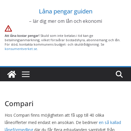
Hoppa
Låna pengar guiden
till
innehåll
– lär dig mer om lån och ekonomi
Att låna kostar pengar!
Skuld som inte betalas i tid kan ge
betalningsanmärkning, vilket försvårar bostadshyra, abonnemang och lån.
För stöd, kontakta kommunens budget- och skuldrådgivning. Se
konsumentverket.se
.
Compari
Hos Compari finns möjligheten att få upp till 40 olika
låneofferter med endast en ansökan. De bedriver
en så kallad
låneförmedling
där du får flera erbjudanden samtidigt från