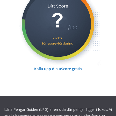
Kolla upp din uScore gratis
Låna Pengar Guiden (LPG) är en sida där pengar ligger i fokus. Vi
är alla beroende av pengar oavsett om vi är rik eller fattig. Vi