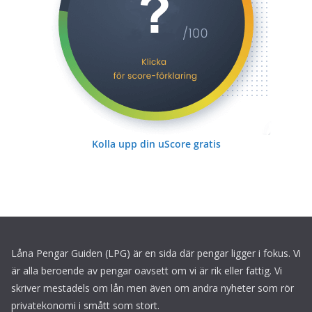
Kolla upp din uScore gratis
Låna Pengar Guiden (LPG) är en sida där pengar ligger i fokus. Vi
är alla beroende av pengar oavsett om vi är rik eller fattig. Vi
skriver mestadels om lån men även om andra nyheter som rör
privatekonomi i smått som stort.