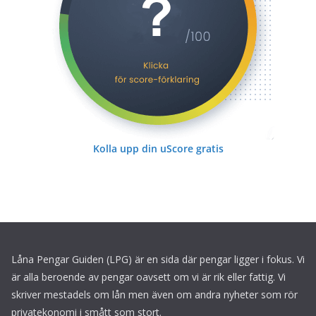
Kolla upp din uScore gratis
Låna Pengar Guiden (LPG) är en sida där pengar ligger i fokus. Vi
är alla beroende av pengar oavsett om vi är rik eller fattig. Vi
skriver mestadels om lån men även om andra nyheter som rör
privatekonomi i smått som stort.