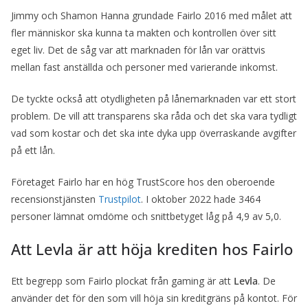
Jimmy och Shamon Hanna grundade Fairlo 2016 med målet att
fler människor ska kunna ta makten och kontrollen över sitt
eget liv. Det de såg var att marknaden för lån var orättvis
mellan fast anställda och personer med varierande inkomst.
De tyckte också att otydligheten på lånemarknaden var ett stort
problem. De vill att transparens ska råda och det ska vara tydligt
vad som kostar och det ska inte dyka upp överraskande avgifter
på ett lån.
Företaget Fairlo har en hög TrustScore hos den oberoende
recensionstjänsten
Trustpilot
. I oktober 2022 hade 3464
personer lämnat omdöme och snittbetyget låg på 4,9 av 5,0.
Att Levla är att höja krediten hos Fairlo
Ett begrepp som Fairlo plockat från gaming är att
Levla
. De
använder det för den som vill höja sin kreditgräns på kontot. För