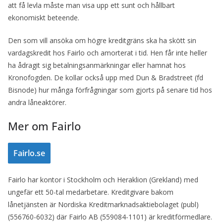
att få levla måste man visa upp ett sunt och hållbart
ekonomiskt beteende.
Den som vill ansöka om högre kreditgräns ska ha skött sin
vardagskredit hos Fairlo och amorterat i tid. Hen får inte heller
ha ådragit sig betalningsanmärkningar eller hamnat hos
Kronofogden. De kollar också upp med Dun & Bradstreet (fd
Bisnode) hur många förfrågningar som gjorts på senare tid hos
andra låneaktörer.
Mer om Fairlo
Fairlo.se
Fairlo har kontor i Stockholm och Heraklion (Grekland) med
ungefär ett 50-tal medarbetare. Kreditgivare bakom
lånetjänsten är Nordiska Kreditmarknadsaktiebolaget (publ)
(556760-6032) där Fairlo AB (559084-1101) är kreditförmedlare.