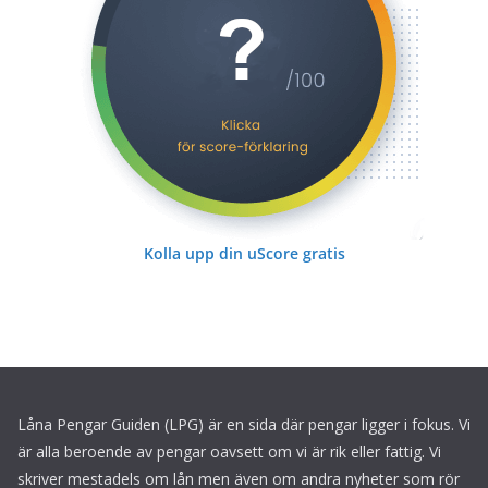
Kolla upp din uScore gratis
Låna Pengar Guiden (LPG) är en sida där pengar ligger i fokus. Vi
är alla beroende av pengar oavsett om vi är rik eller fattig. Vi
skriver mestadels om lån men även om andra nyheter som rör