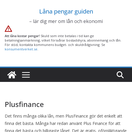
Hoppa
Låna pengar guiden
till
innehåll
– lär dig mer om lån och ekonomi
Att låna kostar pengar!
Skuld som inte betalas i tid kan ge
betalningsanmärkning, vilket försvårar bostadshyra, abonnemang och lån.
För stöd, kontakta kommunens budget- och skuldrådgivning. Se
konsumentverket.se
.
Plusfinance
Det finns många olika lån, men PlusFinance gör det enkelt att
finna det bästa. Många har redan använt Plus Finance för att
finna det bästa och billigaste lånet. Det är gratis, oförpliktigande